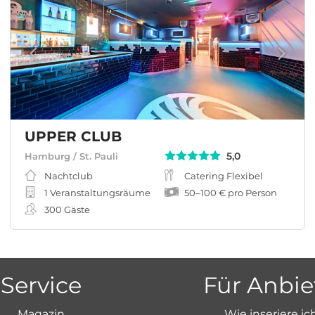
UPPER CLUB
5,0
Hamburg / St. Pauli
Nachtclub
Catering Flexibel
1 Veranstaltungsräume
50
–
100 €
pro Person
300
Gäste
Service
Für Anbie
Magazin
Wie inseriere ic