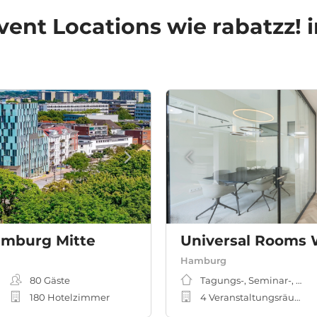
vent Locations
wie rabatzz!
amburg Mitte
Universal Rooms 
Hamburg
80
Gäste
Tagungs-, Seminar-, Me
180 Hotelzimmer
4 Veranstaltungsräume