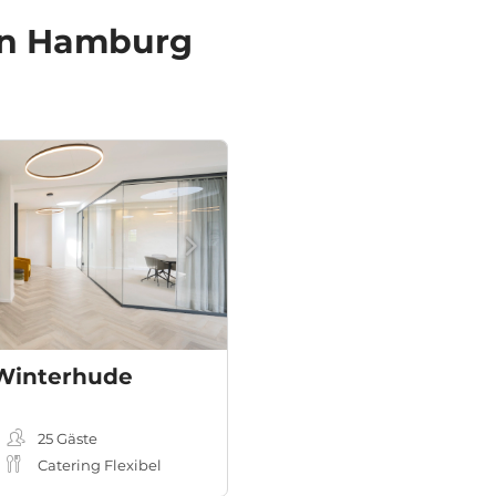
 in Hamburg
Winterhude
eting-, Workshopraum
25
Gäste
Catering Flexibel