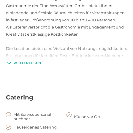
Gastronomie der Elbe-Werkstätten GmbH bietet Ihnen
einladende und flexible Räumlichkeiten für Veranstaltungen
in fast jeder Größenordnung von 20 bis zu 400 Personen.
Als Caterer verspricht die Gastronomie mit Engagement und
Kreativität erstklassige Köstlichkeiten.
Die Location bietet eine Vielzahl von Nutzungsmöglichkeiten.
So steht Ihnen für familiäre Feste, Betriebsfeste und kleinere
Veranstaltungen die Rieckhof-Kneipe zur Verfügung; bei
WEITERLESEN
größeren Firmenevents, Tagungen oder Hochzeiten bietet der
festlich geschmückte Saal ein tolles Ambiente. Bei Bedarf
können Sie die Bühne inklusive Licht- und Tontechnik für Ihr
Event nutzen.
Catering
Eingebettet in das Rieckhof-Kulturzentrum, dass
nur 150 m vom Harburger Bahnhof entfernt ist, wird die
Mit Servicepersonal
Küche vor Ort
buchbar
Gastronomie Rieckhof seit 1999 von den Elbe-Werkstätten
betrieben. Psychisch erkrankte Menschen haben hier die
Hauseigenes Catering