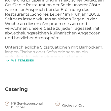
Ruhe und Entspannung im hektischen Alltag, ein
Ort für die Restauration der Seele unserer Gäste
war unser Anspruch bei der Eröffnung des
Restaurants „Schönes Leben“ im Frühjahr 2008.
Seitdem lassen wir uns an sieben Tagen in der
Woche an diesem Anspruch messen und
verwöhnen unsere Gäste zu jeder Tageszeit mit
abwechslungsreichen kulinarischen Angeboten
und herzlicher Atmosphäre.
Unterschiedliche Sitzsituationen mit Barhockern,
langen Tischen oder Sofas erinnern an ein
verlockendes Wohnzimmer, die hohen
WEITERLESEN
Sprossenfenster lassen die Blicke auf die
eindrucksvolle Kulisse von Fleet und
Speicherstadt gleiten. In der warmen Jahreszeit
können unsere Gäste auf der gemütlichen
Terrasse, umgeben von historischen
Backsteingebäuden dieser einmaligen Stadt,
Catering
Geschichte atmen.
Gleichzeitig finden Sie hier auch allerlei stilvolle
Wohnaccessoires, exotischen Tees und Gewürze,
Mit Servicepersonal
Küche vor Ort
buchbar
die als Erinnerung an die frühere Funktion der