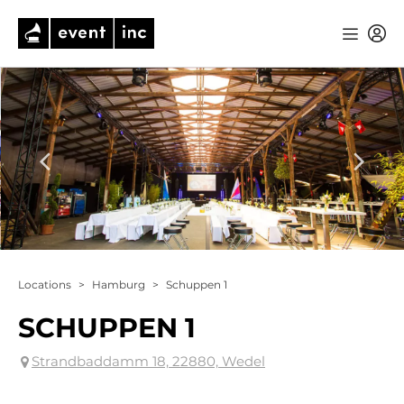
Locations
>
Hamburg
>
Schuppen 1
SCHUPPEN 1
Strandbaddamm 18, 22880, Wedel