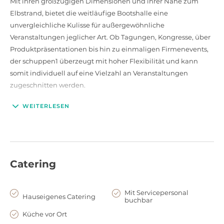
Mit ihren großzügigen Dimensionen und ihrer Nähe zum
Elbstrand, bietet die weitläufige Bootshalle eine
unvergleichliche Kulisse für außergewöhnliche
Veranstaltungen jeglicher Art. Ob Tagungen, Kongresse, über
Produktpräsentationen bis hin zu einmaligen Firmenevents,
der schuppen1 überzeugt mit hoher Flexibilität und kann
somit individuell auf eine Vielzahl an Veranstaltungen
zugeschnitten werden.
WEITERLESEN
Ausstattung und Service
Die geräumige Halle überzeugt in ganzer Linie durch ihre
nahezu vollständige Holzbauweise. Dank des
durchgehenden Oberlichts aus 8 m Höhe wird sie in viel
Tageslicht getaucht. Die schönen Holzbalken sorgen derweil
Catering
für eine gemütliche Atmosphäre, während einige Boote als
authentische Dekoration für den maritimen Flair sorgen. Ein
Mit Servicepersonal
Hauseigenes Catering
besonderes Highlight ist zudem der eigene Zugang zum
buchbar
angrenzenden Elbstrand.
Küche vor Ort
Gern steht Ihnen das professionelle und erfahrene Team der