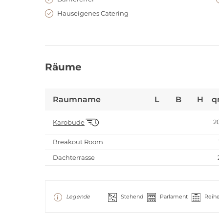
Hauseigenes Catering
Räume
Raumname
L
B
H
q
2
Karobude
Breakout Room
Dachterrasse
Legende
Stehend
Parlament
Reih