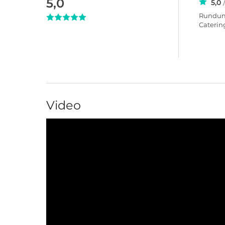
5,0
5,0
Rundum 
Catering
Video