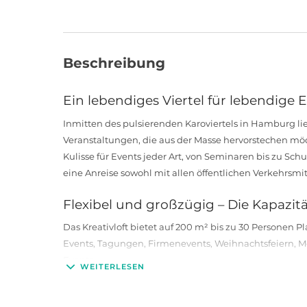
Beschreibung
Ein lebendiges Viertel für lebendige 
Inmitten des pulsierenden Karoviertels in Hamburg lie
Veranstaltungen, die aus der Masse hervorstechen mö
Kulisse für Events jeder Art, von Seminaren bis zu S
eine Anreise sowohl mit allen öffentlichen Verkehrsmi
Flexibel und großzügig – Die Kapazi
Das Kreativloft bietet auf 200 m² bis zu 30 Personen P
Events, Tagungen, Firmenevents, Weihnachtsfeiern, M
Events.
WEITERLESEN
Sturmfreie Bude – Wo Veranstaltun