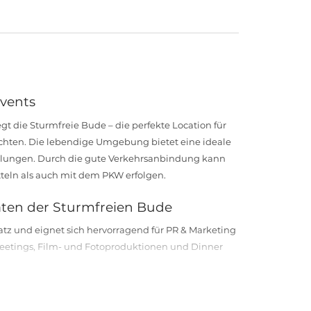
Events
gt die Sturmfreie Bude – die perfekte Location für
chten. Die lebendige Umgebung bietet eine ideale
chulungen. Durch die gute Verkehrsanbindung kann
tteln als auch mit dem PKW erfolgen.
täten der Sturmfreien Bude
latz und eignet sich hervorragend für PR & Marketing
eetings, Film- und Fotoproduktionen und Dinner
gen zu etwas Besonderem werden