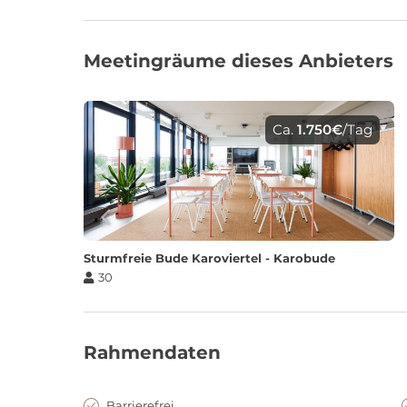
Meetingräume dieses Anbieters
Ca.
1.750€
/Tag
Sturmfreie Bude Karoviertel - Karobude
30
Rahmendaten
Barrierefrei