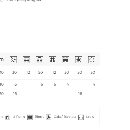
m
00
30
12
20
12
30
30
30
10
6
6
6
4
4
20
16
16
en
U-Form
Block
Gala / Bankett
Kreis