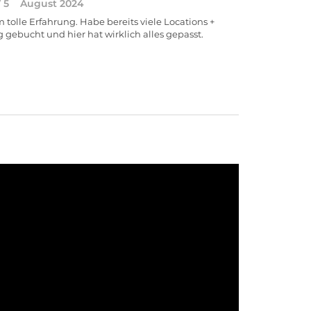
/ 5
August 2024
tolle Erfahrung. Habe bereits viele Locations +
 gebucht und hier hat wirklich alles gepasst.