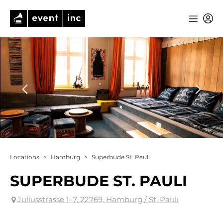
Locations
>
Hamburg
>
Superbude St. Pauli
SUPERBUDE ST. PAULI
Juliusstrasse 1–7, 22769, Hamburg / St. Pauli