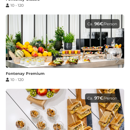
10 - 120
96€
Ca.
/Person
Fontenay Premium
10 - 120
97€
Ca.
/Person