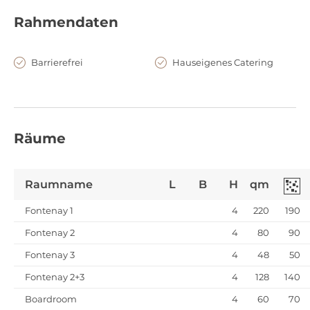
Rahmendaten
Barrierefrei
Hauseigenes Catering
Hochzeitsarrangement Premium
10 - 130
Räume
Raumname
L
B
H
qm
Fontenay 1
4
220
190
Fontenay 2
4
80
90
Fontenay 3
4
48
50
Fontenay 2+3
4
128
140
Boardroom
4
60
70