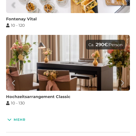
Fontenay Vital
10 - 120
290€
Ca.
/Person
Hochzeitsarrangement Classic
10 - 130
MEHR
345€
Ca.
/Person