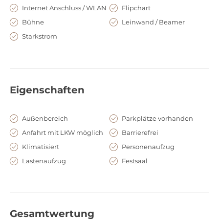
Vorstandstreffen, Kundenempfänge oder exklusive
Internet Anschluss / WLAN
Flipchart
Abendformate. Der Stil der Location vereint moderne
Bühne
Leinwand / Beamer
Architektur, hochwertige Materialien und ein konsequent
Starkstrom
luxuriöses Ambiente – perfekt für Events, die Professionalität,
Stil und höchste Ansprüche vereinen. Die lichtdurchfluteten
Räume mit Blick auf die Alster schaffen eine Atmosphäre, die
gleichzeitig konzentriertes Arbeiten und stilvolle
Inszenierung ermöglicht.
Eigenschaften
Außenbereich
Parkplätze vorhanden
Anfahrt mit LKW möglich
Barrierefrei
Klimatisiert
Personenaufzug
Lastenaufzug
Festsaal
Gesamtwertung