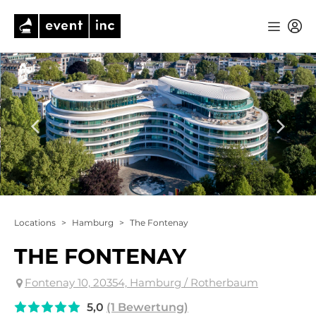
Locations
>
Hamburg
>
The Fontenay
THE FONTENAY
Fontenay 10, 20354, Hamburg / Rotherbaum
5,0
(1 Bewertung)