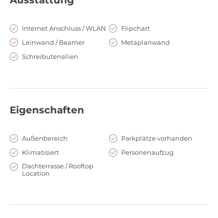
Hamburg? Dann schauen Sie auch im
Gastwerk Hotel
Hamburg
vorbei!
Internet Anschluss / WLAN
Flipchart
Leinwand / Beamer
Metaplanwand
Schreibutensilien
Eigenschaften
Außenbereich
Parkplätze vorhanden
Klimatisiert
Personenaufzug
Dachterrasse / Rooftop
Location