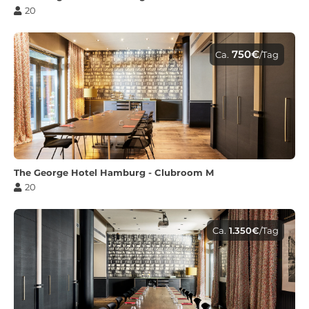
20
750€
Ca.
/Tag
The George Hotel Hamburg - Clubroom M
20
Ca.
1.350€
/Tag