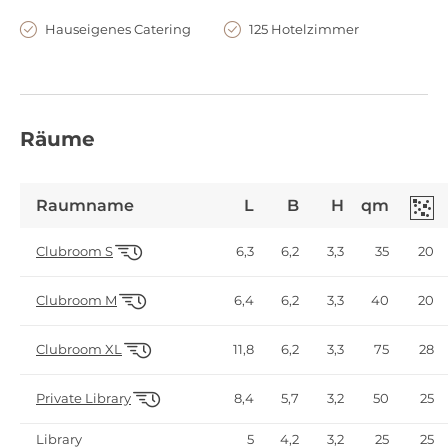
Hauseigenes Catering
125 Hotelzimmer
Räume
Raumname
L
B
H
qm
6,3
6,2
3,3
35
20
Clubroom S
6,4
6,2
3,3
40
20
Clubroom M
11,8
6,2
3,3
75
28
Clubroom XL
8,4
5,7
3,2
50
25
Private Library
Library
5
4,2
3,2
25
25