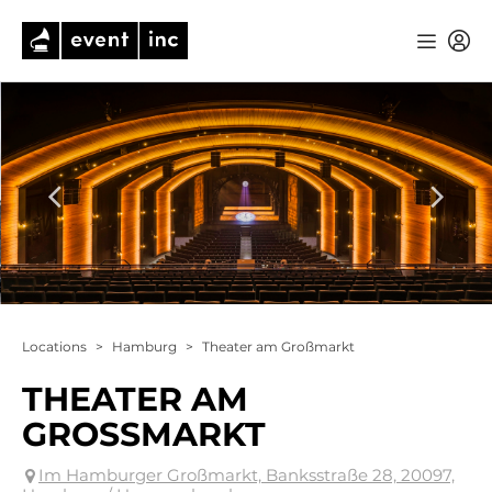
Locations
>
Hamburg
>
Theater am Großmarkt
THEATER AM
GROSSMARKT
Im Hamburger Großmarkt, Banksstraße 28, 20097,