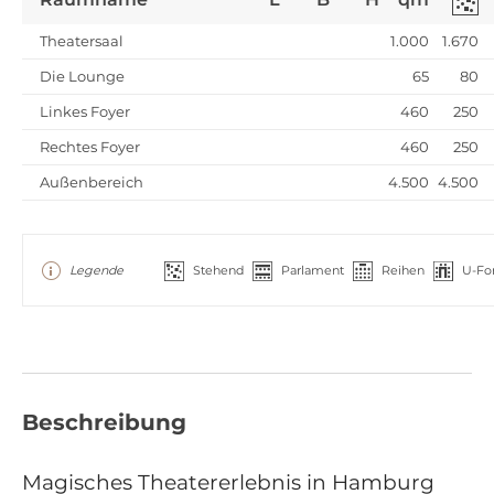
Theatersaal
1.000
1.670
Die Lounge
65
80
Linkes Foyer
460
250
Rechtes Foyer
460
250
Außenbereich
4.500
4.500
Legende
Stehend
Parlament
Reihen
U-Fo
Beschreibung
Magisches Theatererlebnis in Hamburg