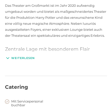
Das Theater am Großmarkt ist im Jahr 2020 aufwendig
umgebaut worden und bietet als maßgeschneidertes Theater
für die Produktion Harry Potter und das verwunschene Kind
eine völlig neue magische Atmosphäre. Neben luxuriös
ausgestatteten Foyers, einer exklusiven Lounge bietet auch
der Theatersaal ein spektakuläres und einzigartiges Erlebnis.
Zentrale Lage mit besonderem Flair
Das Theater am Großmarkt liegt zwischen den Hamburger
WEITERLESEN
Elbbrücken und dem Hauptbahnhof im Herzen der Stadt. Die
ausgezeichnete, zentrumsnahe Lage wird ergänzt von
großzügigen Park- und Anliefermöglichkeiten, und wirkt sich
überaus positiv auf jede Art der Eventlogistik aus. Gleichzeitig
Catering
bietet die Umgebung mit der fußläufig erreichbaren
Wasserkante, der umliegenden Hafencity und dem Welterbe
Speicherstadt Raum für pittoreske Erkundungen. In diesem
Mit Servicepersonal
buchbar
außergewöhnlichen Ambiente macht unser freundliches und
kundenorientiertes Team Ihre Veranstaltung garantiert zum