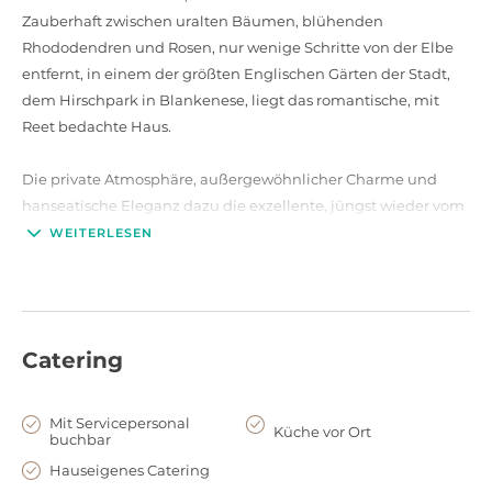
Zauberhaft zwischen uralten Bäumen, blühenden
Rhododendren und Rosen, nur wenige Schritte von der Elbe
entfernt, in einem der größten Englischen Gärten der Stadt,
dem Hirschpark in Blankenese, liegt das romantische, mit
Reet bedachte Haus.
Die private Atmosphäre, außergewöhnlicher Charme und
hanseatische Eleganz dazu die exzellente, jüngst wieder vom
Michelin ausgezeichnete Küche, bilden den besonderen
WEITERLESEN
Rahmen für märchenhafte Hochzeitsfeiern. Das Witthüs zählt
zu den 700 ausgesuchten Adressen für Traumhochzeiten in
Deutschland, Österreich, Italien und der Schweiz. Lautstärke
und Tanzen bis spät in die Nacht ist kein Problem.
Catering
Mit Servicepersonal
Küche vor Ort
buchbar
Hauseigenes Catering