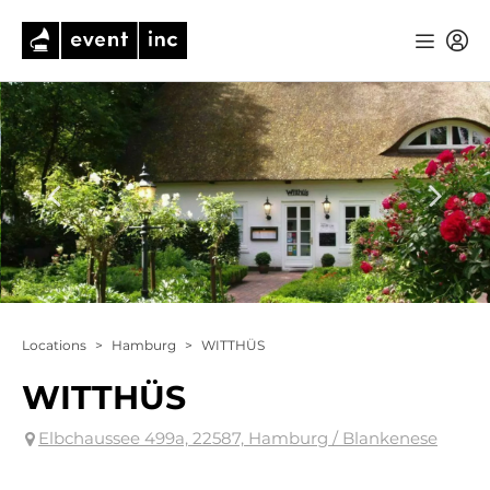
Locations
>
Hamburg
>
WITTHÜS
WITTHÜS
Elbchaussee 499a, 22587, Hamburg / Blankenese