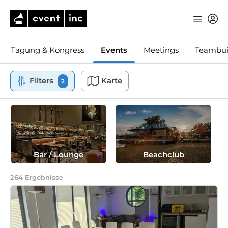
Tagung & Kongress
Events
Meetings
Teambui
Filters
Karte
2
Bar / Lounge
Beachclub
264
Ergebnisse