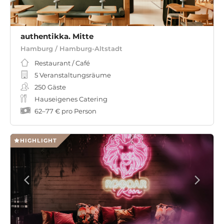
authentikka. Mitte
Hamburg / Hamburg-Altstadt
Restaurant / Café
5 Veranstaltungsräume
250
Gäste
Hauseigenes Catering
62
–
77 €
pro Person
HIGHLIGHT