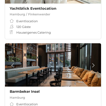
Yachtblick Eventlocation
Hamburg / Finkenwerder
Eventlocation
120
Gäste
Hauseigenes Catering
Barmbeker Insel
Hamburg
Eventlocation