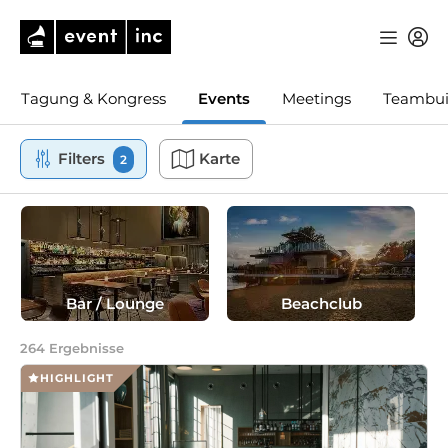
Tagung & Kongress
Events
Meetings
Teambui
Filters
Karte
2
Bar / Lounge
Beachclub
264
Ergebnisse
HIGHLIGHT