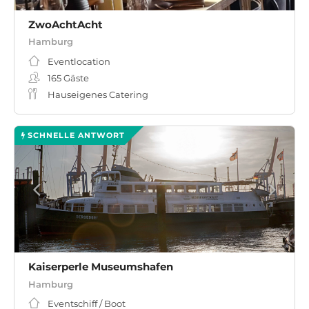
ZwoAchtAcht
Hamburg
Eventlocation
165
Gäste
Hauseigenes Catering
SCHNELLE ANTWORT
Kaiserperle Museumshafen
Hamburg
Eventschiff / Boot