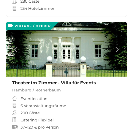
280
Gäste
254 Hotelzimmer
VIRTUAL / HYBRID
Theater im Zimmer - Villa für Events
Hamburg / Rotherbaum
Eventlocation
6 Veranstaltungsräume
200
Gäste
Catering Flexibel
37
–
120 €
pro Person