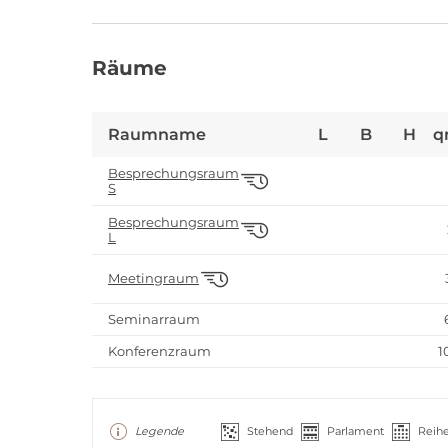
Räume
Raumname
L
B
H
q
Besprechungsraum
S
Besprechungsraum
L
Meetingraum
Seminarraum
Konferenzraum
1
Legende
Stehend
Parlament
Reih