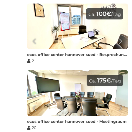
100€
Ca.
/Tag
ecos office center hannover sued - Besprechungsraum S
2
175€
Ca.
/Tag
ecos office center hannover sued - Meetingraum
20