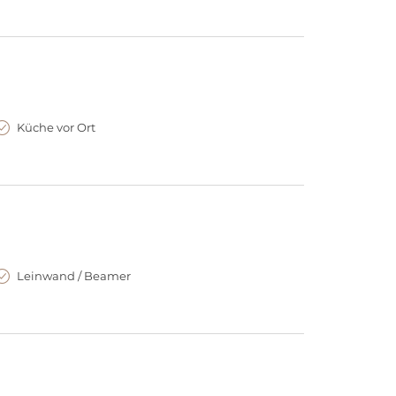
work spaces hannover nord!
Küche vor Ort
Leinwand / Beamer