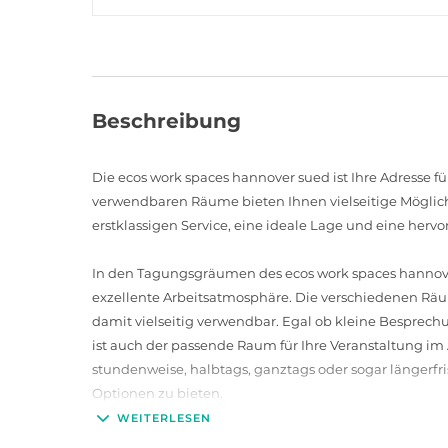
Beschreibung
Die ecos work spaces hannover sued ist Ihre Adresse f
verwendbaren Räume bieten Ihnen vielseitige Möglichk
erstklassigen Service, eine ideale Lage und eine herv
In den Tagungsgräumen des ecos work spaces hannove
exzellente Arbeitsatmosphäre. Die verschiedenen Rä
damit vielseitig verwendbar. Egal ob kleine Besprechu
ist auch der passende Raum für Ihre Veranstaltung im
stundenweise, halbtags, ganztags oder sogar längerfri
Optionen zu bieten.
WEITERLESEN
Das professionelle Team des ecos work spaces hannover