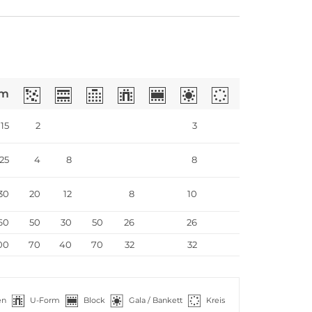
m
15
2
3
25
4
8
8
30
20
12
8
10
60
50
30
50
26
26
00
70
40
70
32
32
en
U-Form
Block
Gala / Bankett
Kreis