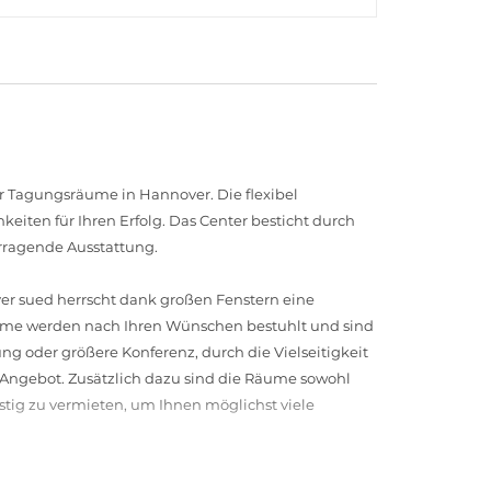
ür Tagungsräume in Hannover. Die flexibel
eiten für Ihren Erfolg. Das Center besticht durch
orragende Ausstattung.
r sued herrscht dank großen Fenstern eine
ume werden nach Ihren Wünschen bestuhlt und sind
ng oder größere Konferenz, durch die Vielseitigkeit
 Angebot. Zusätzlich dazu sind die Räume sowohl
stig zu vermieten, um Ihnen möglichst viele
 sued freut sich auf Sie und Ihre Gäste. Weitere