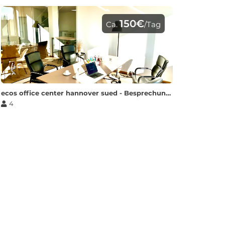
150€
Ca.
/Tag
ecos office center hannover sued - Besprechungsraum L
4