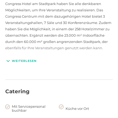
Congress Hotel am Stadtpark haben Sie alle denkbaren
Möglichkeiten, um Ihre Veranstaltung zu realisieren. Das
Congress Centrum mit dem dazugehörigen Hotel bietet 3
Veranstaltungshallen, 7 Säle und 30 Konferenzräume. Zudem
haben Sie die Möglichkeit, in einem der 258 Hotelzimmer zu
übernachten. Ergänzt werden die 23.000 m² Indoorfläche
durch den 60.000 m² großen angrenzenden Stadtpark, der
ebenfalls für Ihre Veranstaltungen genutzt werden kann.
Neben diesem einmaligen Raumangebot werden Ihnen
WEITERLESEN
erstklassige Serviceleistungen geboten. Von der hauseigenen
Gastronomie über moderne Veranstaltungstechnik bis hin
zum PCO-Service – alles aus einer Hand!
Catering
Mit Servicepersonal
Küche vor Ort
buchbar