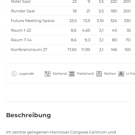
Roter Saal
23
9
3,5
220
200
Runder Saal
18
21
3,5
180
200
Future Meeting Space
23,5
13,9
3,16
324
330
Raum 1-22
8,6
4,65
3,1
40
35
Raum 7-14
8,6
9,3
3,1
80
70
Konferenzraum 27
17,65
11,99
3,1
166
150
Legende
Stehend
Parlament
Reihen
U-Fo
Beschreibung
Im zentral gelegenen Hannover Congress Centrum und