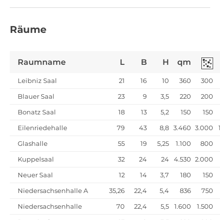
Räume
Raumname
L
B
H
qm
Leibniz Saal
21
16
10
360
300
Blauer Saal
23
9
3,5
220
200
Bonatz Saal
18
13
5,2
150
150
Eilenriedehalle
79
43
8,8
3.460
3.000
Glashalle
55
19
5,25
1.100
800
Kuppelsaal
32
24
24
4.530
2.000
Neuer Saal
12
14
3,7
180
150
Niedersachsenhalle A
35,26
22,4
5,4
836
750
Niedersachsenhalle
70
22,4
5,5
1.600
1.500