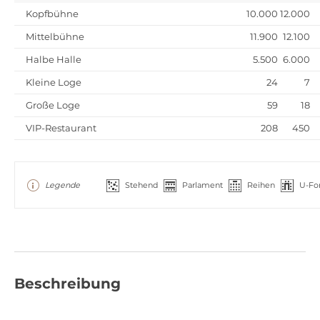
Kopfbühne
10.000
12.000
Mittelbühne
11.900
12.100
Halbe Halle
5.500
6.000
Kleine Loge
24
7
Große Loge
59
18
VIP-Restaurant
208
450
Legende
Stehend
Parlament
Reihen
U-Fo
Beschreibung