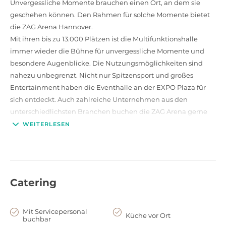
Unvergessliche Momente brauchen einen Ort, an dem sie
geschehen können. Den Rahmen für solche Momente bietet
die ZAG Arena Hannover.
Mit ihren bis zu 13.000 Plätzen ist die Multifunktionshalle
immer wieder die Bühne für unvergessliche Momente und
besondere Augenblicke. Die Nutzungsmöglichkeiten sind
nahezu unbegrenzt. Nicht nur Spitzensport und großes
Entertainment haben die Eventhalle an der EXPO Plaza für
sich entdeckt. Auch zahlreiche Unternehmen aus den
unterschiedlichsten Branchen buchen die ZAG Arena gerne
für Veranstaltungen aller Art.
WEITERLESEN
Kaum ein Genre hat seine Visitenkarte noch nicht in der ZAG
Arena abgegeben. Ob Konzert, Sport oder Show – eine
individuelle Anpassung für jedes Projekt wird durch die
Wandlungsfähigkeit der größten Eventhalle Niedersachsen
Catering
möglich. Dazu gehören unter anderem die flexible
Gestaltung des Innenraums, die kompakte Architektur,
welche allen Besuchern wirklich beste Sichtverhältnisse
Mit Servicepersonal
Küche vor Ort
buchbar
bietet, sowie unterschiedlichste Bestuhlungsmuster und