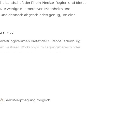
ische Landschaft der Rhein-Neckar-Region und bietet
Art. Nur wenige Kilometer von Mannheim und
chen und dennoch abgeschieden genug, um eine
Anlass
anstaltungsräumen bietet der Gutshof Ladenburg
r im Festsaal, Workshops im Tagungsbereich oder
 findet jedes Event den passenden Rahmen.
rnes Ambiente
eines historischen Anwesens mit moderner
en Gebäude und der gepflegte Außenbereich schaffen
u einem unvergesslichen Erlebnis macht.
Selbstverpflegung möglich