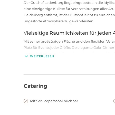
Der Gutshof Ladenburg liegt eingebettet in die idyll
eine einzigartige Kulisse für Veranstaltungen aller 
Heidelberg entfernt, ist der Gutshof leicht zu errei
ungestörte Atmosphäre zu gewährleisten.
Vielseitige Räumlichkeiten für jeden 
Mit seiner großzügigen Fläche und den flexiblen Ver
Platz für Events jeder Größe. Ob elegante Gala-Dinne
romantische Hochzeitsfeiern im grünen Garten - hier
WEITERLESEN
Historischer Charme trifft auf mode
Der Gutshof Ladenburg vereint den charmanten Flair 
Ausstattung und Infrastruktur. Die stilvoll renoviert
Catering
eine besondere Atmosphäre, die Ihre Veranstaltung z
Mit Servicepersonal buchbar