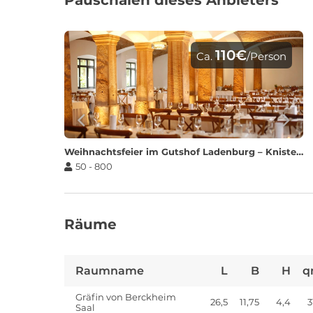
Pauschalen dieses Anbieters
110€
Ca.
/Person
Weihnachtsfeier im Gutshof Ladenburg – Knisterndes Feuer, Glühweinduft und Festtagsglanz
50 - 800
Räume
Raumname
L
B
H
q
Gräfin von Berckheim
26,5
11,75
4,4
3
Saal