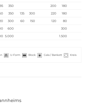
85
350
200
180
60
350
135
300
220
180
20
300
60
150
120
80
00
600
300
00
5.000
1.500
en
U-Form
Block
Gala / Bankett
Kreis
Mannheims