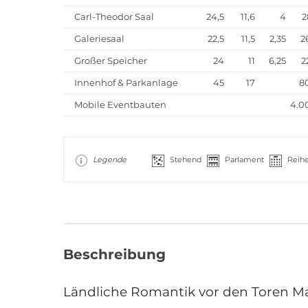
Carl-Theodor Saal
24,5
11,6
4
2
Galeriesaal
22,5
11,5
2,35
2
Großer Speicher
24
11
6,25
2
Innenhof & Parkanlage
45
17
8
Mobile Eventbauten
4.0
Legende
Stehend
Parlament
Reih
Beschreibung
Ländliche Romantik vor den Toren 