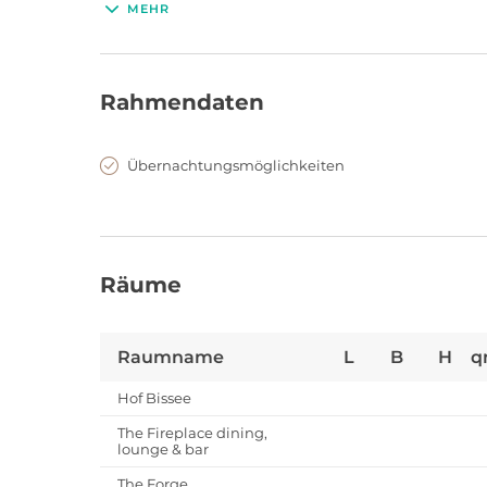
MEHR
45€
Ca.
/Person
Rahmendaten
Übernachtungsmöglichkeiten
Firmen-Events
4 - 200
Räume
Raumname
L
B
H
q
Hof Bissee
The Fireplace dining,
lounge & bar
The Forge