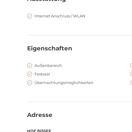
HOF BISSEE begeistert mit exklusiver Ausstattung, nac
Naturkulisse. Ob Badewanne im Zimmer, Private Spa, 
unvergessliche Momente. Ideal für alle, die nicht nur 
Internet Anschluss / WLAN
Eigenschaften
Außenbereich
Festsaal
Übernachtungsmöglichkeiten
Adresse
HOF BISSEE