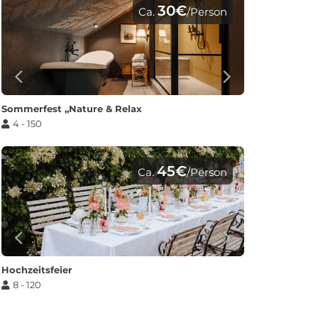
30€
Ca.
/Person
Sommerfest „Nature & Relax
4 - 150
45€
Ca.
/Person
Hochzeitsfeier
8 - 120