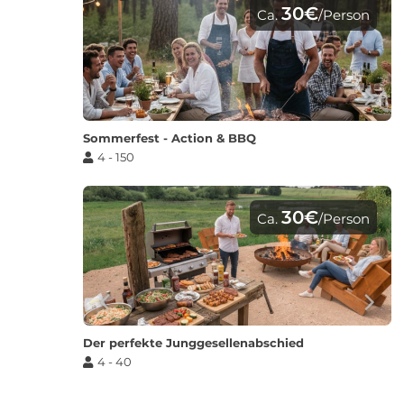
30€
Ca.
/Person
Sommerfest - Action & BBQ
4 - 150
30€
Ca.
/Person
Der perfekte Junggesellenabschied
4 - 40