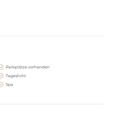
hhaltiger Gastlichkeit und einzigartiger
Kinoerlebnis oder Gartenromantik – hier entstehen
feiern, sondern genießen wollen.
Parkplätze vorhanden
Tageslicht
Spa