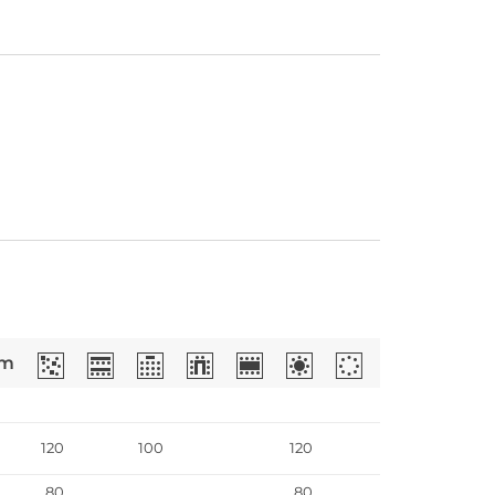
69€
Ca.
/Person
Weihnachtsfeier im Hof Bissee
12 - 120
m
120
100
120
80
80