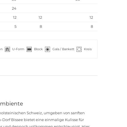
24
12
12
12
5
8
8
en
U-Form
Block
Gala / Bankett
Kreis
 Ambiente
holsteinischen Schweiz, umgeben von sanften
orf Bissee bietet eine einmalige Kulisse für
hbar und dennoch vollkommen entschleunigt. Hier