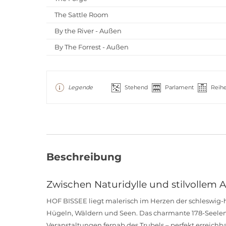
The Sattle Room
By the River - Außen
By The Forrest - Außen
Legende
Stehend
Parlament
Reih
Beschreibung
Zwischen Naturidylle und stilvollem
HOF BISSEE liegt malerisch im Herzen der schleswig-
Hügeln, Wäldern und Seen. Das charmante 178-Seelen-D
Veranstaltungen fernab des Trubels – perfekt erreic