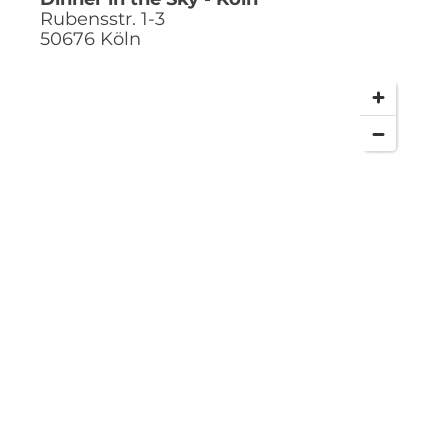
sitzend 22 Personen (pro Flug)
Rubensstr. 1-3
nur mietbar bis zu einer Einsatzdauer von 8 h
50676
Köln
max. 16 Flüge am Tag