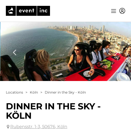
Locations
>
Köln
>
Dinner in the Sky - Köln
DINNER IN THE SKY -
KÖLN
Rubensstr. 1-3, 50676, Köln