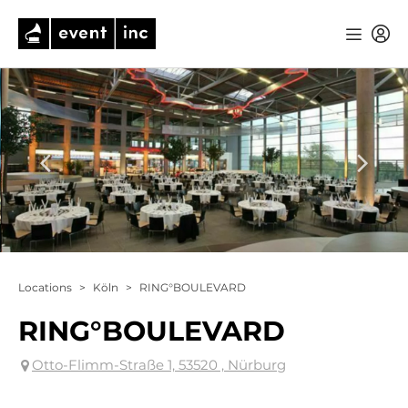
Locations
>
Köln
>
RING°BOULEVARD
RING°BOULEVARD
Otto-Flimm-Straße 1, 53520 , Nürburg