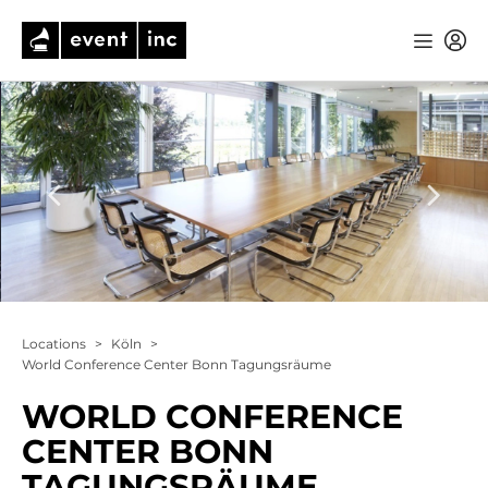
Locations
>
Köln
>
World Conference Center Bonn Tagungsräume
WORLD CONFERENCE
CENTER BONN
TAGUNGSRÄUME