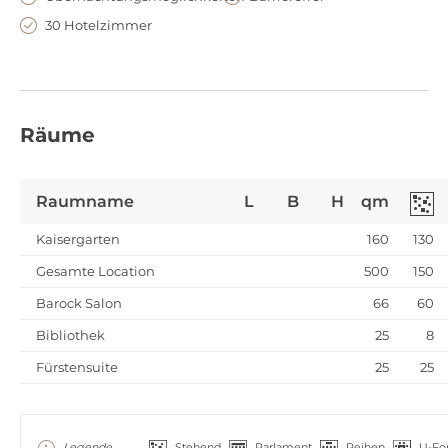
30 Hotelzimmer
Räume
Raumname
L
B
H
qm
Kaisergarten
160
130
Gesamte Location
500
150
Barock Salon
66
60
Bibliothek
25
8
Fürstensuite
25
25
Legende
Stehend
Parlament
Reihen
U-Fo