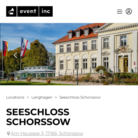
Locations
>
Langhagen
>
Seeschloss Schorssow
SEESCHLOSS
SCHORSSOW
Am Haussee 3, 17166, Schorssow