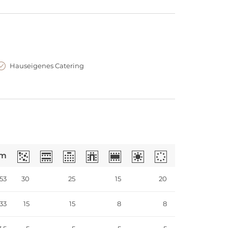
Hauseigenes Catering
m
53
30
25
15
20
33
15
15
8
8