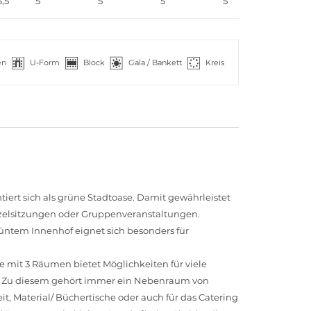
3,5
5
5
5
5
en
U-Form
Block
Gala / Bankett
Kreis
tiert sich als grüne Stadtoase. Damit gewährleistet
zelsitzungen oder Gruppenveranstaltungen.
ntem Innenhof eignet sich besonders für
e mit 3 Räumen bietet Möglichkeiten für viele
. Zu diesem gehört immer ein Nebenraum von
it, Material/ Büchertische oder auch für das Catering