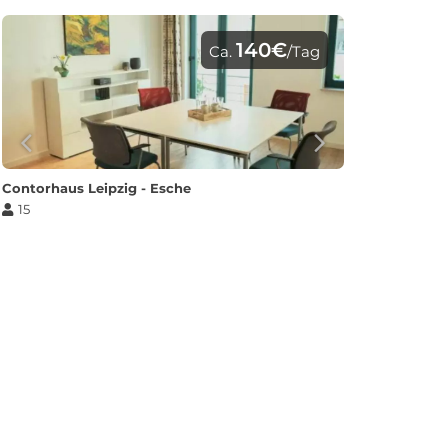
140€
Ca.
/Tag
Contorhaus Leipzig - Esche
15