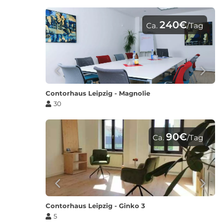
240€
Ca.
/Tag
Contorhaus Leipzig - Magnolie
30
90€
Ca.
/Tag
Contorhaus Leipzig - Ginko 3
5