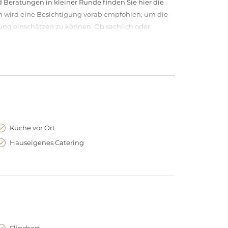
Beratungen in kleiner Runde finden Sie hier die
wird eine Besichtigung vorab empfohlen, um die
ung einschätzen zu können. Ob sachlich oder
aus Leipzig gestaltet mit Ihnen das passende
eferenten gern auch die Coworkingplätze nutzen,
hen und mit Kollegen im Haus ins Gespräch kommen.
ervice wie sie gerade brauchen – ohne langfristige
Küche vor Ort
Hauseigenes Catering
Flipchart