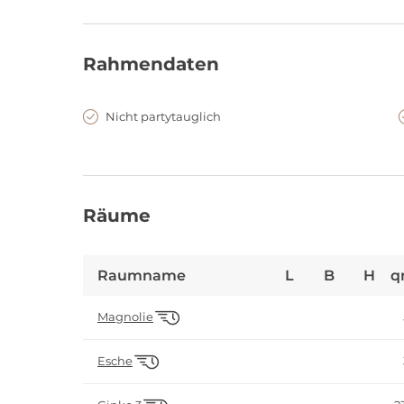
Rahmendaten
Nicht partytauglich
Räume
Raumname
L
B
H
q
Magnolie
Esche