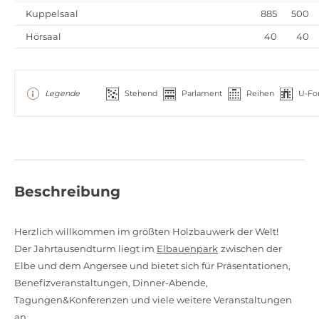
Kuppelsaal
885
500
Hörsaal
40
40
Legende
Stehend
Parlament
Reihen
U-Fo
Beschreibung
Herzlich willkommen im größten Holzbauwerk der Welt!
Der Jahrtausendturm liegt im
Elbauenpark
zwischen der
Elbe und dem Angersee und bietet sich für Präsentationen,
Benefizveranstaltungen, Dinner-Abende,
Tagungen&Konferenzen und viele weitere Veranstaltungen
an.