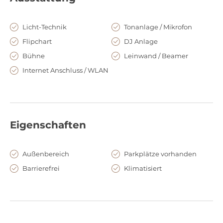
Amo Kulturhaus
Elbauenpark
Licht-Technik
Tonanlage / Mikrofon
Seebühne
Getec Arena
Flipchart
DJ Anlage
Johanniskirche
Bühne
Leinwand / Beamer
MDCC Arena
Messe Magdeburg
Internet Anschluss / WLAN
Eigenschaften
Außenbereich
Parkplätze vorhanden
Barrierefrei
Klimatisiert