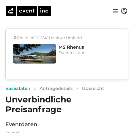
Rheinkai 10 55411 Mainz / Umland
MS Rhenus
Eventlocation
Basisdaten
Anfragedetails
Übersicht
Unverbindliche
Preisanfrage
Eventdaten
Anlass*