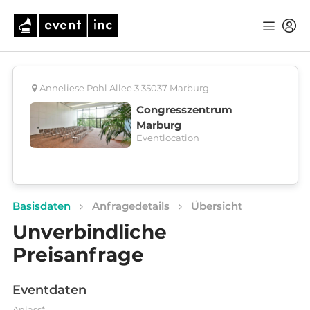
Anneliese Pohl Allee 3 35037 Marburg
Congresszentrum
Marburg
Eventlocation
Basisdaten
Anfragedetails
Übersicht
Unverbindliche
Preisanfrage
Eventdaten
Anlass*