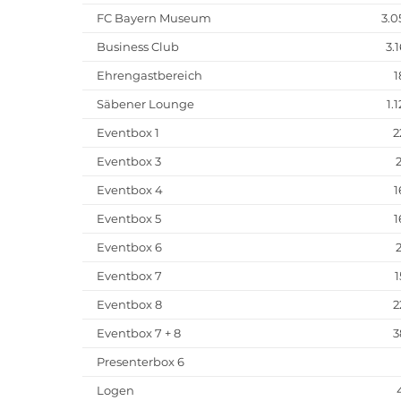
FC Bayern Museum
3.0
Business Club
3.
Ehrengastbereich
1
Säbener Lounge
1.
Eventbox 1
2
Eventbox 3
Eventbox 4
1
Eventbox 5
1
Eventbox 6
Eventbox 7
1
Eventbox 8
2
Eventbox 7 + 8
3
Presenterbox 6
Logen