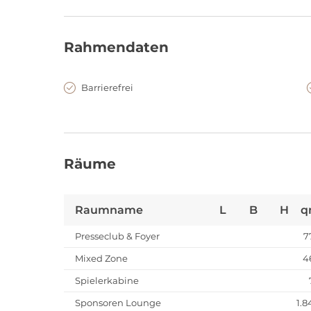
Rahmendaten
Barrierefrei
Räume
Raumname
L
B
H
q
Presseclub & Foyer
7
Mixed Zone
4
Spielerkabine
Sponsoren Lounge
1.8