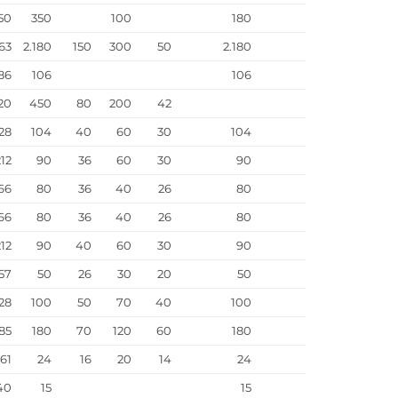
50
350
100
180
163
2.180
150
300
50
2.180
86
106
106
120
450
80
200
42
28
104
40
60
30
104
212
90
36
60
30
90
66
80
36
40
26
80
66
80
36
40
26
80
212
90
40
60
30
90
57
50
26
30
20
50
28
100
50
70
40
100
85
180
70
120
60
180
61
24
16
20
14
24
40
15
15