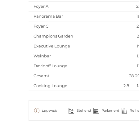
Foyer A
2
Panorama Bar
1
Foyer C
2
Champions Garden
2
Executive Lounge
1
Weinbar
1
Davidoff Lounge
1
Gesamt
28.0
Cooking Lounge
2,8
1
Legende
Stehend
Parlament
Reih