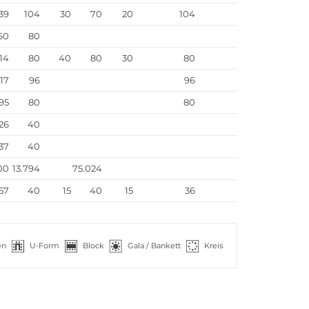
39
104
30
70
20
104
60
80
14
80
40
80
30
80
17
96
96
95
80
80
26
40
37
40
00
13.794
75.024
57
40
15
40
15
36
en
U-Form
Block
Gala / Bankett
Kreis