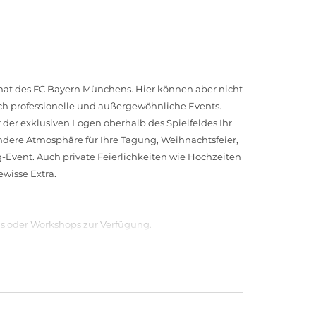
imat des FC Bayern Münchens. Hier können aber nicht
uch professionelle und außergewöhnliche Events.
 der exklusiven Logen oberhalb des Spielfeldes Ihr
ondere Atmosphäre für Ihre Tagung, Weihnachtsfeier,
-Event. Auch private Feierlichkeiten wie Hochzeiten
ewisse Extra.
s oder Workshops zur Verfügung.
von acht bis zu 2.180 Personen, was die Allianz
rnste Technik zur Verfügung: WLAN, LCD-Screens,