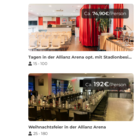
Ca.
74,90€
/Person
Tagen in der Allianz Arena opt. mit Stadionbesichtigung
15 - 100
192€
Ca.
/Person
Weihnachtsfeier in der Allianz Arena
25 - 180