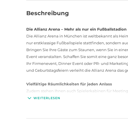
Beschreibung
Die Allianz Arena – Mehr als nur ein Fußballstadion
Die Allianz Arena in München ist weltbekannt als He
nur erstklassige Fußballspiele stattfinden, sondern a
Bringen Sie Ihre Gäste zum Staunen, wenn Sie in einer
Event veranstalten. Schaffen Sie somit eine ganz bes
Ihr Firmenevent, Dinner Event oder PR- und Marketing
und Geburtstagsfeiern verleiht die Allianz Arena das g
Vielfältige Räumlichkeiten für jeden Anlass
Zudem stehen Ihnen auch Spielerkabinen für Meeting
In den einzelnen Räumen variieren die Gruppengrößen 
WEITERLESEN
Arena zu einer flexiblen Eventlocation macht.
Moderne Ausstattung und professionelle Technik
Für professionelle Veranstaltungen steht Ihnen mode