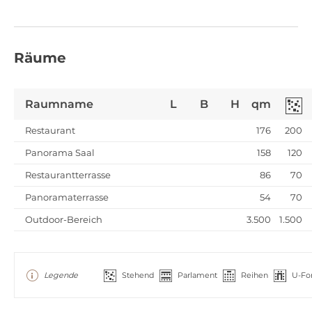
Räume
Raumname
L
B
H
qm
Restaurant
176
200
Panorama Saal
158
120
Restaurantterrasse
86
70
Panoramaterrasse
54
70
Outdoor-Bereich
3.500
1.500
Legende
Stehend
Parlament
Reihen
U-Fo