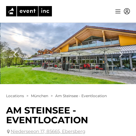
Locations
>
München
>
Am Steinsee - Eventlocation
AM STEINSEE -
EVENTLOCATION
Niederseeon 17, 85665, Ebersberg