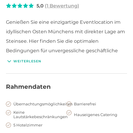
5,0
(1 Bewertung)
Genießen Sie eine einzigartige Eventlocation im
idyllischen Osten Münchens mit direkter Lage am
Steinsee. Hier finden Sie die optimalen
Bedingungen für unvergessliche geschäftliche
wie private Veranstaltungen in traumhafter
WEITERLESEN
Kulisse.
Rahmendaten
Übernachtungsmöglichkeiten
Barrierefrei
Keine
Hauseigenes Catering
Lautstärkebeschränkungen
5 Hotelzimmer