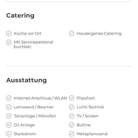
Vorstellungen angepasst werden. Der charmante
Panoramaraum bietet Platz für bis zu 120 Personen, in
Catering
Erweiterung mit dem Restaurant Steinsee, dem Biergarten,
der Panaroma- oder Seeterrasse können Sie hier sogar mit bis
Küche vor Ort
Hauseigenes Catering
zu 450 Gästen erinnerungsreiche Stunden erleben.
Mit Servicepersonal
Genießen Sie von hier aus den wundervollen Blick auf den
buchbar
idyllischen Außenbereich. Dieser eignet sich hingegen für
ausgelassene Events und Trauungen an der frischen Luft, mit
Platz bis zu 1500 Personen, in einmaliger Kulisse.
Ausstattung
Kulinarisches Erlebnis
Verwöhnen Sie Ihre Gäste mit erstklassigen Speisen und
Internet Anschluss / WLAN
Flipchart
Getränken aus dem hauseigenen Restaurant Steinsee, mit
Leinwand / Beamer
Licht-Technik
köstlichen Kreationen aus regionalen bis hin zu
Tonanlage / Mikrofon
TV / Screen
internationalen Produkten.
DJ Anlage
Bühne
Starkstrom
Metaplanwand