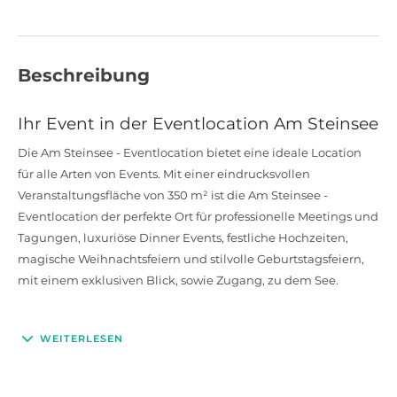
Beschreibung
Ihr Event in der Eventlocation Am Steinsee
Die Am Steinsee - Eventlocation bietet eine ideale Location
für alle Arten von Events. Mit einer eindrucksvollen
Veranstaltungsfläche von 350 m² ist die Am Steinsee -
Eventlocation der perfekte Ort für professionelle Meetings und
Tagungen, luxuriöse Dinner Events, festliche Hochzeiten,
magische Weihnachtsfeiern und stilvolle Geburtstagsfeiern,
mit einem exklusiven Blick, sowie Zugang, zu dem See.
WEITERLESEN
Ausstattung und Service
Ob in Kombination oder einzeln, die multifunktionalen
Räumlichkeiten können bestens an Ihre Wünsche und