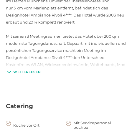
Im Herzen Münchens, unweit der Theresienwiese und
nur 3 km vom Marienplatz entfernt, befindet sich das
Designhotel Ambiance Rivoli 4****. Das Hotel wurde 2003 neu
erbaut und 2014 komplett renoviert.
Mit seinen 3 Meetingräumen bietet das Hotel über 200 qm
modernste Tagungslandschaft. Gepaart mit individuellen und
persönlichen Tagungsservice macht ein Meeting im
Designhotel Ambiance Rivoli 4**** den Unterschied.
Kostenfreies WLAN, Widescreenleinwände, Whiteboards, Mod
eratorenkoffer, Flipcharts und Pinnwände – alles was das
WEITERLESEN
Tagungsherz begehrt ist vorrätig und zumeist in den
Pauschalen inklusive. Vielfältige Menüs und Kaffeepausen
runden das Gesamtbild des Convention Bereiches ab.
Catering
Das Hotel Ambiance Rivoli bietet 66 Design-Zimmer und
Suiten auf 6 Etagen. Alle Zimmer versprühen einen Hauch
von spanischem Art Deco und unterscheiden sich im Interieur
Mit Servicepersonal
Küche vor Ort
buchbar
komplett voneinander – kein Zimmer gleicht dem anderen!