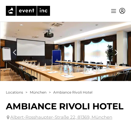
Locations
>
München
>
Ambiance Rivoli Hotel
AMBIANCE RIVOLI HOTEL
Albert-Rosshaupter-Straße 22, 81369, München