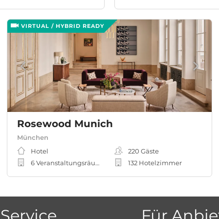
VIRTUAL / HYBRID READY
Rosewood Munich
München
Hotel
220
Gäste
6 Veranstaltungsräume
132 Hotelzimmer
Service
Für Anbie