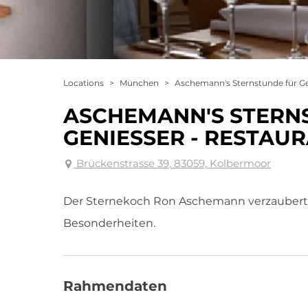
Locations
>
München
>
Aschemann's Sternstunde für Ge
ASCHEMANN'S STERN
GENIESSER - RESTAU
Brückenstrasse 39, 83059, Kolbermoor
Der Sternekoch Ron Aschemann verzaubert s
Besonderheiten.
Rahmendaten