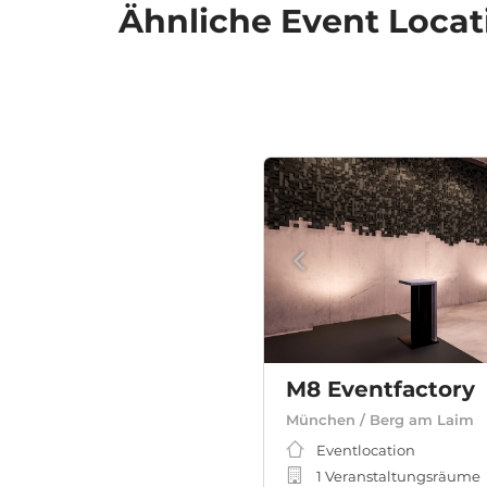
Ähnliche
Event Locat
M8 Eventfactory
München / Berg am Laim
Eventlocation
1 Veranstaltungsräume