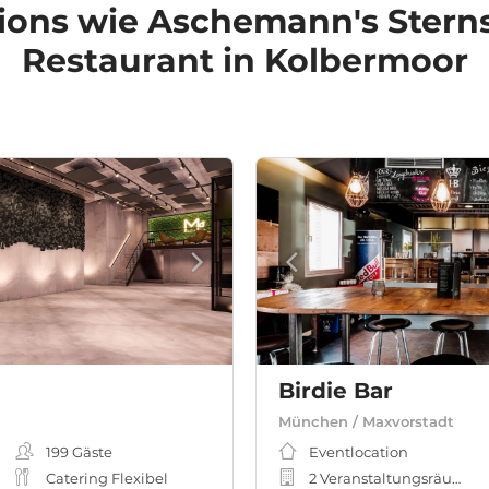
ions
wie Aschemann's Sterns
Restaurant in Kolbermoor
Birdie Bar
München / Maxvorstadt
199
Gäste
Eventlocation
Catering Flexibel
2 Veranstaltungsräume