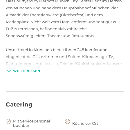
Das Courtyard by Marriott Munich City Center liegt im Herzen
von München und nahe dem Hauptbahnhof München, der
Altstadt, der Theresienwiese (Oktoberfest) und dem
Marienplatz. Nicht weit vom Hotel entfernt und sehr gut zu
Fuß zu erreichen, befinden sich zahlreiche
Sehenswürdigkeiten, Theater und Restaurants.
Unser Hotel in München bietet Ihnen 248 komfortabel
eingerichtete Gästezimmer und Suiten. Klimaanlage, TV,
Radio, Internet, Arbeitstisch, Telefon, Kühlschrank und unsere
luxuriösen Betten sorgen für einen erholsamen Aufenthalt.
WEITERLESEN
Genießen Sie mediterrane Küche in unserem "Oléo Pazzo"
Restaurant mit offener Showküche. Genehmigen Sie sich zum
Tagesabschluss einen Cocktail an der Bar. Zum Ausgleich
können sich unsere Gäste in unserem gut ausgestatteten
Catering
Fitness Center an den Cardiogeräten fit halten. In der Lobby
direkt neben der Rezeption finden Sie unseren hoteleigenen
24-Stunden-Market mit Snacks und Getränken, Kaffee, Tee,
Mit Servicepersonal
Küche vor Ort
buchbar
Tageszeitungen und Zeitschriften, der Ihnen rund um die Uhr