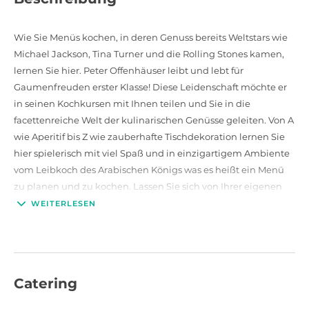
Wie Sie Menüs kochen, in deren Genuss bereits Weltstars wie
Michael Jackson, Tina Turner und die Rolling Stones kamen,
lernen Sie hier. Peter Offenhäuser leibt und lebt für
Gaumenfreuden erster Klasse! Diese Leidenschaft möchte er
in seinen Kochkursen mit Ihnen teilen und Sie in die
facettenreiche Welt der kulinarischen Genüsse geleiten. Von A
wie Aperitif bis Z wie zauberhafte Tischdekoration lernen Sie
hier spielerisch mit viel Spaß und in einzigartigem Ambiente
vom Leibkoch des Arabischen Königs was es heißt ein Menü
zu planen und zu kochen. Lassen Sie sich von Ihrer eigenen
Kreativität überraschen und freuen Sie sich auf ein
WEITERLESEN
kulinarisches Vergnügen mit Begleitung ausgewählter
Weine, liebevoll hergerichteter Tafel und guten Gesprächen!
Entdecken Sie in familiärer Atmosphäre und einzigartigem
Ambiente Ihre Leidenschaft für das Kochen auf höchstem
Catering
Niveau! Ob privat mit der Familie, als Geschenk für Ihre
Liebsten oder als Motivation Ihrer Mitarbeiter, gemeinsames