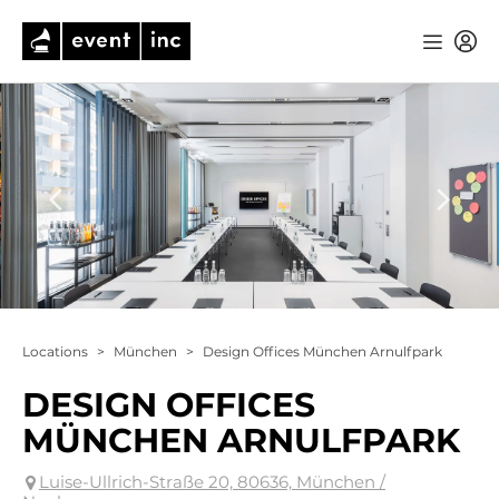
Locations
>
München
>
Design Offices München Arnulfpark
DESIGN OFFICES
MÜNCHEN ARNULFPARK
Luise-Ullrich-Straße 20, 80636, München /