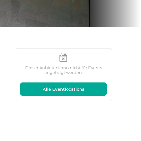
Dieser Anbieter kann nicht für Events
angefragt werden.
Alle Eventlocations