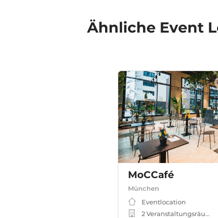
Ähnliche
Event L
MoCCafé
München
Eventlocation
2 Veranstaltungsräume