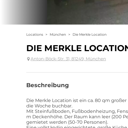
Locations
>
München
>
Die Merkle Location
DIE MERKLE LOCATIO
Anton-Böck-Str. 31, 81249, München
Beschreibung
Die Merkle Location ist ein ca. 80 qm groß
die Woche buchbar.
Mit Steinfußboden, Fußbodenheizung, Fens
m Deckenhöhe. Der Raum kann leer (200 Pe
gemietet werden (50-70 Personen).
Eine vollständig eingerichtete, große Küche