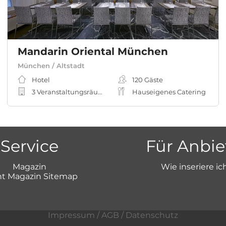
Mandarin Oriental München
München / Altstadt
Hotel
120
Gäste
3 Veranstaltungsräume
Hauseigenes Catering
Service
Für Anbie
Magazin
Wie inseriere ic
t Magazin Sitemap
Impressum
/
AGB
/
Datenschutz