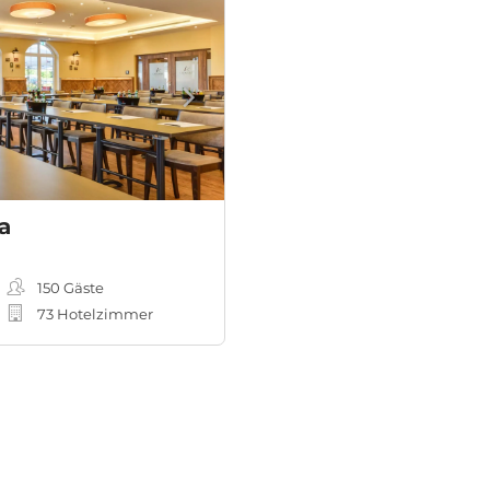
a
150
Gäste
73 Hotelzimmer