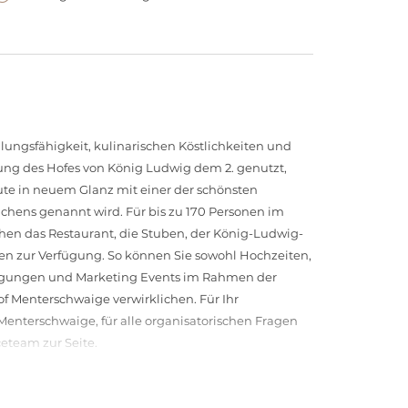
ungsfähigkeit, kulinarischen Köstlichkeiten und
gung des Hofes von König Ludwig dem 2. genutzt,
ute in neuem Glanz mit einer der schönsten
chens genannt wird. Für bis zu 170 Personen im
en das Restaurant, die Stuben, der König-Ludwig-
en zur Verfügung. So können Sie sowohl Hochzeiten,
Tagungen und Marketing Events im Rahmen der
f Menterschwaige verwirklichen. Für Ihr
enterschwaige, für alle organisatorischen Fragen
ceteam zur Seite.
of Menterschwaige!