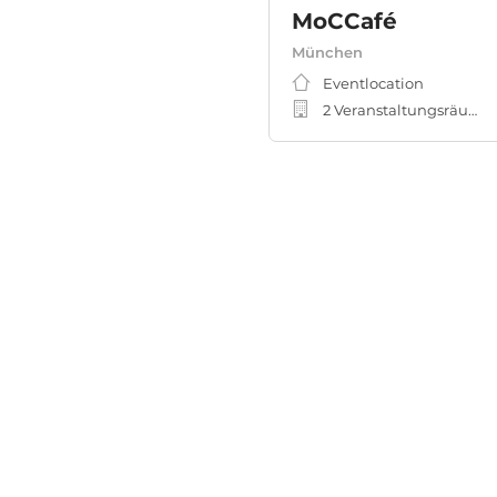
MoCCafé
München
Eventlocation
2 Veranstaltungsräume