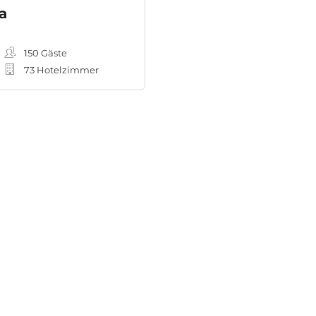
a
150
Gäste
73 Hotelzimmer