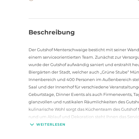
Beschreibung
Der Gutshof Menterschwaige besticht mit seiner Wandl
einem serviceorientierten Team. Zunächst zur Versor
wurde der Gutshof aufwändig saniert und erstrahlt he
Biergärten der Stadt, welcher auch „Grüne Stube“ Mün
Innenbereich und 400 Personen im Außenbereich steh
Saal und der Innenhof für verschiedene Veranstaltung
Geburtstage, Dinner Events als auch Firmenevents, 
glanzvollen und rustikalen Räumlichkeiten des Gutsho
kulinarische Wohl sorgt das Küchenteam des Gutshof M
rund um Ablauf und Dekoration steht Ihnen das Servi
Freuen Sie sich auf Ihr nächstes Event auf dem Gutsh
WEITERLESEN