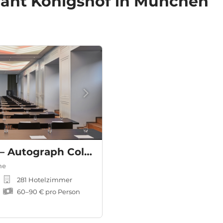
rant Königshof in München
The Dean Munich – Autograph Collection
he
281 Hotelzimmer
60
–
90 €
pro Person