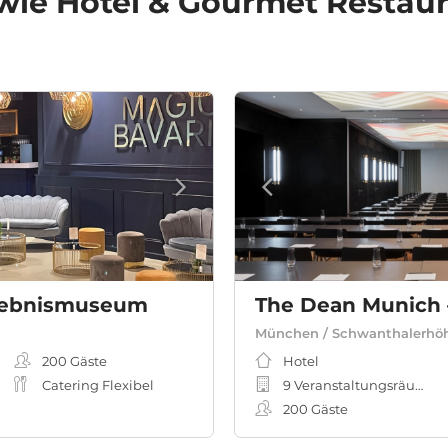
wie Hotel & Gourmet Restau
rlebnismuseum
München / Schwanthalerhö
200
Gäste
Hotel
Catering Flexibel
9 Veranstaltungsräume
200
Gäste