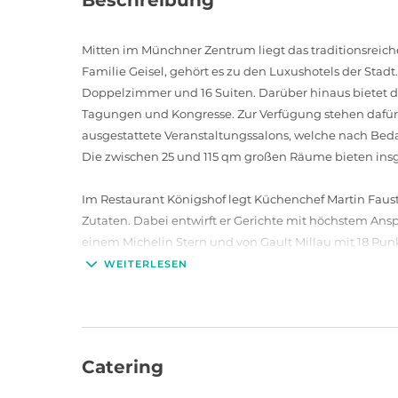
Beschreibung
Mitten im Münchner Zentrum liegt das traditionsreiche 
Familie Geisel, gehört es zu den Luxushotels der Stadt
Doppelzimmer und 16 Suiten. Darüber hinaus bietet da
Tagungen und Kongresse. Zur Verfügung stehen dafür
ausgestattete Veranstaltungssalons, welche nach Be
Die zwischen 25 und 115 qm großen Räume bieten insg
Im Restaurant Königshof legt Küchenchef Martin Faus
Zutaten. Dabei entwirft er Gerichte mit höchstem Ansp
einem Michelin Stern und von Gault Millau mit 18 Pun
traditionelle Speisen, die mit modernen Elementen k
WEITERLESEN
Thema Wein bei dem seit 1900 bestehenden Tradition
Catering