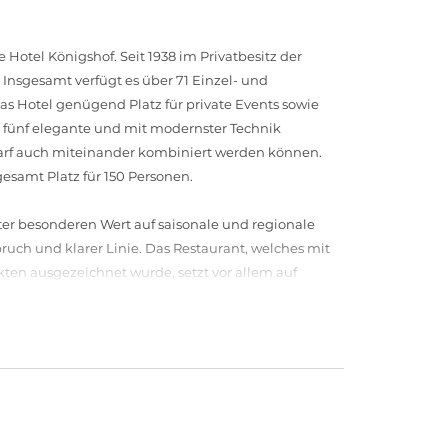
Hotel Königshof. Seit 1938 im Privatbesitz der
. Insgesamt verfügt es über 71 Einzel- und
s Hotel genügend Platz für private Events sowie
 fünf elegante und mit modernster Technik
darf auch miteinander kombiniert werden können.
esamt Platz für 150 Personen.
ter besonderen Wert auf saisonale und regionale
ruch und klarer Linie. Das Restaurant, welches mit
kten ausgezeichnet wurde, setzt vor allem auf
ombiniert werden. Neben den Speisen hat das
shaus einen hohen Stellenwert.