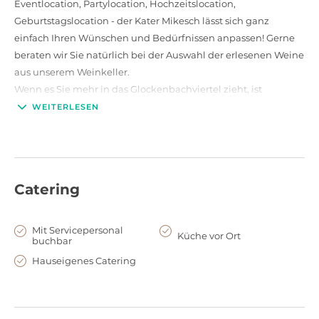
Eventlocation, Partylocation, Hochzeitslocation,
Geburtstagslocation - der Kater Mikesch lässt sich ganz
einfach Ihren Wünschen und Bedürfnissen anpassen! Gerne
beraten wir Sie natürlich bei der Auswahl der erlesenen Weine
aus unserem Weinkeller.
Wenn es Sie mehr in das Glockenbachviertel zieht, ist
sicherlich der
Rostige Pudel
die richtige Adresse. Zusammen
WEITERLESEN
mit dem
Weißen Pudel
finden hier bis zu 100 Personen Platz.
Für große Veranstaltungen, mit bis zu 350 Personen,
empfehlen wir Ihnen das
Oberangertheater
. Sollten Sie noch
mehr Gäste erwarten, mieten Sie einfach das
Magali
dazu und
Catering
geben Sie Ihrem Event einen ganz besonderen Rahmen.
Mit Servicepersonal
Küche vor Ort
buchbar
Hauseigenes Catering