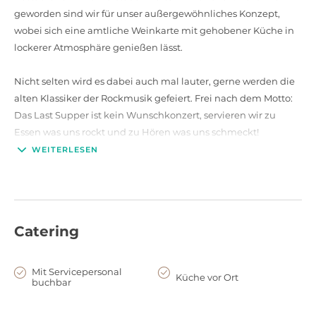
geworden sind wir für unser außergewöhnliches Konzept,
wobei sich eine amtliche Weinkarte mit gehobener Küche in
lockerer Atmosphäre genießen lässt.
Nicht selten wird es dabei auch mal lauter, gerne werden die
alten Klassiker der Rockmusik gefeiert. Frei nach dem Motto:
Das Last Supper ist kein Wunschkonzert, servieren wir zu
Essen was uns rockt und zu Hören was uns schmeckt!
WEITERLESEN
Mittlerweile sind wir in die Karlstraße umgezogen, die sich in
unmittelbarer Nähe zum Hauptbahnhof befindet und zu
einem Restaurant mit knapp 100 Sitzplätzen heran
gewachsen. Die neue Location bietet euch im Sommer eine
Catering
großzügige Terrasse und im Laden eine wohl temperierte
Aircondition. Parken direkt vor der Tür ist jetzt nach 20 Uhr
auch kein Problem mehr!
Mit Servicepersonal
Küche vor Ort
buchbar
Mittags bieten wir einen abwechslungsreichen