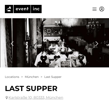
Locations
>
München
>
Last Supper
LAST SUPPER
Karlstraße 10, 80333, München