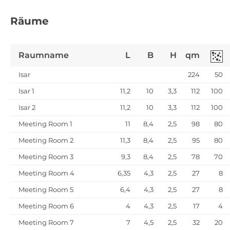
Räume
Raumname
L
B
H
qm
Isar
224
50
Isar 1
11,2
10
3,3
112
100
Isar 2
11,2
10
3,3
112
100
Meeting Room 1
11
8,4
2,5
98
80
Meeting Room 2
11,3
8,4
2,5
95
80
Meeting Room 3
9,3
8,4
2,5
78
70
Meeting Room 4
6,35
4,3
2,5
27
8
Meeting Room 5
6,4
4,3
2,5
27
8
Meeting Room 6
4
4,3
2,5
17
4
Meeting Room 7
7
4,5
2,5
32
20