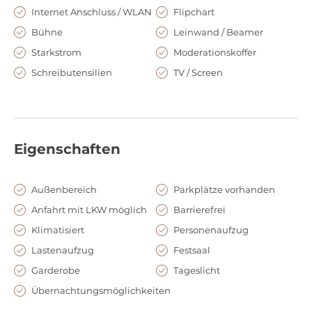
oder exklusive Technik im Raum Ihrer Wahl? Das Team des Le
Internet Anschluss / WLAN
Flipchart
Méridien München plant gern Ihre Events in allen Formen
Bühne
Leinwand / Beamer
und Farben und weiß, womit sich Gäste, Geschäftspartner
oder Kollegen wohlfühlen.
Starkstrom
Moderationskoffer
Schreibutensilien
TV / Screen
Eigenschaften
Außenbereich
Parkplätze vorhanden
Anfahrt mit LKW möglich
Barrierefrei
Klimatisiert
Personenaufzug
Lastenaufzug
Festsaal
Garderobe
Tageslicht
Übernachtungsmöglichkeiten