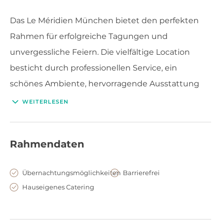
Das Le Méridien München bietet den perfekten
Rahmen für erfolgreiche Tagungen und
unvergessliche Feiern. Die vielfältige Location
besticht durch professionellen Service, ein
schönes Ambiente, hervorragende Ausstattung
und eine hervorragende Lage.
WEITERLESEN
Rahmendaten
Übernachtungsmöglichkeiten
Barrierefrei
Hauseigenes Catering