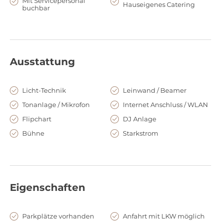
Mit Servicepersonal
Hauseigenes Catering
buchbar
Kioske.
In unmittelbarer Nähe gibt es weitere Restaurants und Hotels.
Das MOC München liegt ca. 20 Autominuten vom Flughafen
entfernt und hat einen direkten Autobahnanschluss an die A9.
Ausstattung
In ca. 14 Minuten sind Sie mit der U-Bahn im Stadtzentrum.
Licht-Technik
Leinwand / Beamer
Tonanlage / Mikrofon
Internet Anschluss / WLAN
Flipchart
DJ Anlage
Bühne
Starkstrom
Eigenschaften
Parkplätze vorhanden
Anfahrt mit LKW möglich