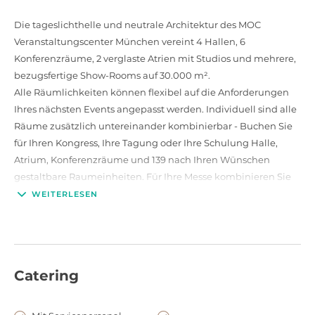
Die tageslichthelle und neutrale Architektur des MOC
Veranstaltungscenter München vereint 4 Hallen, 6
Konferenzräume, 2 verglaste Atrien mit Studios und mehrere,
bezugsfertige Show-Rooms auf 30.000 m².
Alle Räumlichkeiten können flexibel auf die Anforderungen
Ihres nächsten Events angepasst werden. Individuell sind alle
Räume zusätzlich untereinander kombinierbar - Buchen Sie
für Ihren Kongress, Ihre Tagung oder Ihre Schulung Halle,
Atrium, Konferenzräume und 139 nach Ihren Wünschen
gestaltbare Raumeinheiten. Für Ihre Messe kombinieren Sie
Hallen und Atrien mit angrenzenden Showrooms und
WEITERLESEN
Studios. Für Ihr Firmenevent wählen Sie ein Atrium mit
angrenzenden Showrooms.
Teppiche und Beleuchtung, sowie Telefon- und Steckdosen
sind überall installiert - damit Sie so wenig wie möglich selber
Catering
tun müssen.
Im Veranstaltungscenter finden Sie Restaurant, Bistro und