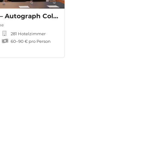
The Dean Munich – Autograph Collection
he
281 Hotelzimmer
60
–
90 €
pro Person