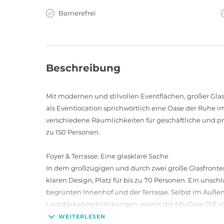
Barrierefrei
Beschreibung
Mit modernen und stilvollen Eventflächen, großer Gl
als Eventlocation sprichwörtlich eine Oase der Ruhe im
verschiedene Räumlichkeiten für geschäftliche und pr
zu 150 Personen.
Foyer & Terrasse: Eine glasklare Sache
In dem großzügigen und durch zwei große Glasfronten
klaren Design, Platz für bis zu 70 Personen. Ein uns
begrünten Innenhof und der Terrasse. Selbst im Außen
Lautstärkebeschränkungen, womit die MS-Oase DIE id
ausgedehnte Barbecues ist. Auf der Terrasse finden zus
WEITERLESEN