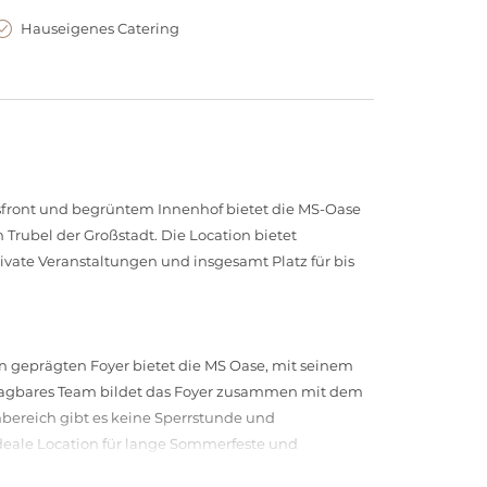
Hauseigenes Catering
asfront und begrüntem Innenhof bietet die MS-Oase
 Trubel der Großstadt. Die Location bietet
ivate Veranstaltungen und insgesamt Platz für bis
 geprägten Foyer bietet die MS Oase, mit seinem
chlagbares Team bildet das Foyer zusammen mit dem
bereich gibt es keine Sperrstunde und
eale Location für lange Sommerfeste und
ätzlich bis zu 100 Personen platz.