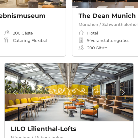
rlebnismuseum
München / Schwanthalerhö
200
Gäste
Hotel
Catering Flexibel
9 Veranstaltungsräume
200
Gäste
LILO Lilienthal-Lofts
München / Milbertshofen