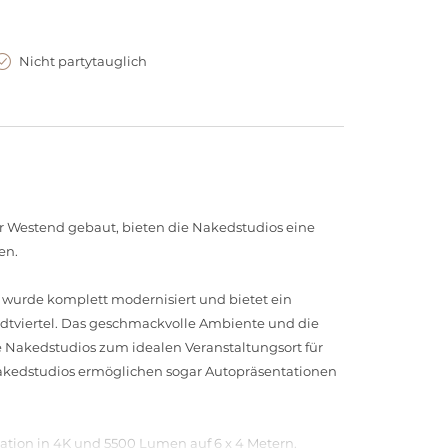
Nicht partytauglich
er Westend gebaut, bieten die Nakedstudios eine
en.
 wurde komplett modernisiert und bietet ein
Stadtviertel. Das geschmackvolle Ambiente und die
e Nakedstudios zum idealen Veranstaltungsort für
Nakedstudios ermöglichen sogar Autopräsentationen
ntation in 4K und 5500 Lumen auf 6 x 4 Metern.