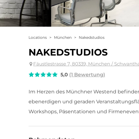
Locations
>
München
>
Nakedstudios
NAKEDSTUDIOS
Fäustlestrasse 7, 80339, München / Schwanth
5,0
(1 Bewertung)
Im Herzen des Münchner Westend befinden s
ebenerdigen und geraden Veranstaltungsfläch
Workshops, Päsentationen und Firmenevent