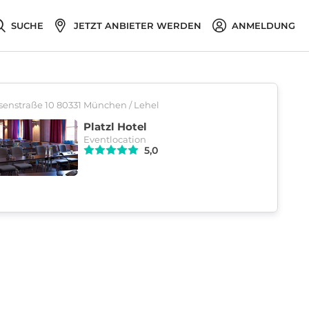
SUCHE
JETZT ANBIETER WERDEN
ANMELDUNG
senstraße 10 80331 München / Lehel
Platzl Hotel
Eventlocation
5,0