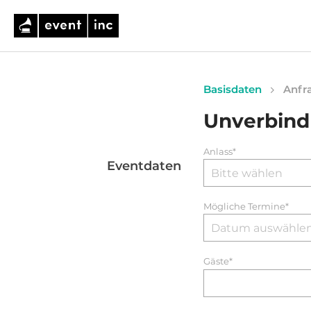
Basisdaten
Anfra
Unverbind
Anlass*
Eventdaten
Mögliche Termine*
Gäste*