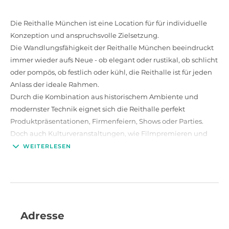
Die Reithalle München ist eine Location für für individuelle
Konzeption und anspruchsvolle Zielsetzung.
Die Wandlungsfähigkeit der Reithalle München beeindruckt
immer wieder aufs Neue - ob elegant oder rustikal, ob schlicht
oder pompös, ob festlich oder kühl, die Reithalle ist für jeden
Anlass der ideale Rahmen.
Durch die Kombination aus historischem Ambiente und
modernster Technik eignet sich die Reithalle perfekt
Produktpräsentationen, Firmenfeiern, Shows oder Parties.
Doch auch Kulturveranstaltungen, wie Filmpremieren und
Gastspiele lassen sich hier ideal umsetzten.
WEITERLESEN
Die Reithalle selbst ist durch und durch nach Ihren Wünschen
umbaubar - Ein Teil des Bodens kann versenkt werden, durch
Stoffbahnen lässt sich der Raum unterteilen und optisch
verkleinern. Seit 1994 ist die Reithalle renoviert und säulenfrei
- die ideale Fläche für all Ihre Veranstaltungen.
Adresse