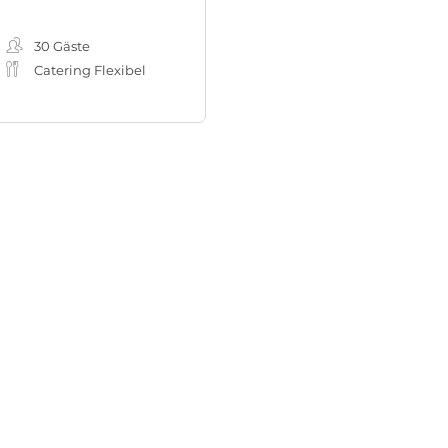
eting-, Workshopraum
30
Gäste
Catering Flexibel