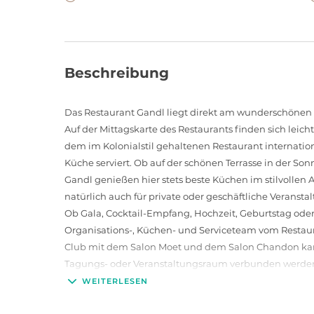
Beschreibung
Das Restaurant Gandl liegt direkt am wunderschönen St
Auf der Mittagskarte des Restaurants finden sich leich
dem im Kolonialstil gehaltenen Restaurant internation
Küche serviert. Ob auf der schönen Terrasse in der So
Gandl genießen hier stets beste Küchen im stilvollen
natürlich auch für private oder geschäftliche Veransta
Ob Gala, Cocktail-Empfang, Hochzeit, Geburtstag oder
Organisations-, Küchen- und Serviceteam vom Restaura
Club mit dem Salon Moet und dem Salon Chandon ka
Tagungs- oder Veranstaltungsraum verbunden werden u
Ihre privaten Veranstaltungen.
WEITERLESEN