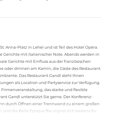
. Anna-Platz in Lehel und ist Teil des Hotel Opéra.
te Gerichte mit italienischer Note. Abends werden in
ale Gerichte mit Einfluss aus der französischen
nne oder drinnen am Kamin, die Gäste des Restaurant
 Ambiente. Das Restaurant Gandl steht Ihnen
ltungen als Location und Partyservice zur Verfügung.
 Firmenveranstaltung, das starke und flexible
nt Gandl unterstützt Sie gerne. Der Konferenz-
nn durch Öffnen einer Trennwand zu einem großen
nd die Belle Epoque Bar eignet sich bestens für