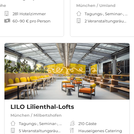
öhe
München / Umland
281 Hotelzimmer
Tagungs-, Seminar-, Me
60
–
90 €
pro Person
2 Veranstaltungsräume
LILO Lilienthal-Lofts
München / Milbertshofen
Tagungs-, Seminar-, Meeting-, Workshopraum
210
Gäste
5 Veranstaltungsräume
Hauseigenes Catering