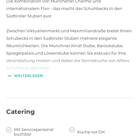
Die Kombination von Münchener Charme und
internationalem Flair - das macht das Schuhbecks in den
Südtiroler Stuben aus!
Zwischen Viktualienmarkt und Maximilianstraße bietet Ihnen
Schubecks in den Südtiroler Stuben mehrere elegante
Räumlichkeiten. Die Münchner Kindl Stube, Barockstube,
Spiegelpalais und Löwenstube können Sie exklusiv für Ihre
Veranstaltung mieten und dabei die Sterneküche von Alfons
Schuhbeck genießen.
WEITERLESEN
Die einzelnen Räumlichkeiten des Restaurants können Sie
getrennt voneinander oder kombiniert buchen. Sowohl für
private Feiern im kleinen Rahmen, als auch für größere
Firmenfeierlichkeiten eignen sich die Räume der Südtiroler
Catering
Stuben ideal, um Ihr Event ein echtes Highlight werden zu
lassen!
Mit Servicepersonal
Küche vor Ort
buchbar