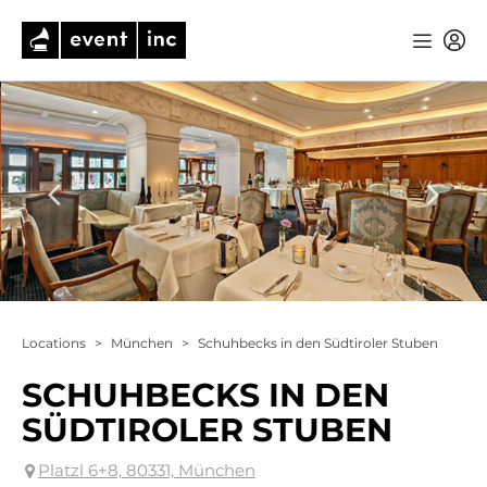
Locations
>
München
>
Schuhbecks in den Südtiroler Stuben
SCHUHBECKS IN DEN
SÜDTIROLER STUBEN
Platzl 6+8, 80331, München