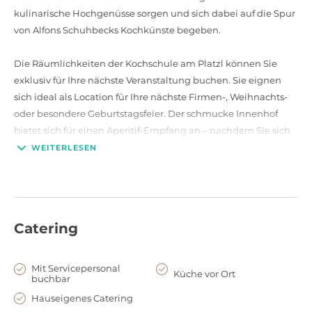
kulinarische Hochgenüsse sorgen und sich dabei auf die Spur
von Alfons Schuhbecks Kochkünste begeben.
Die Räumlichkeiten der Kochschule am Platzl können Sie
exklusiv für Ihre nächste Veranstaltung buchen. Sie eignen
sich ideal als Location für Ihre nächste Firmen-, Weihnachts-
oder besondere Geburtstagsfeier. Der schmucke Innenhof
bietet sich für einen Aperitif-Empfang an
–
nachdem Sie sich
dann entspannt der hohen Kochkunst Alfons Schuhbecks in
WEITERLESEN
persönlicher und unterhaltsamer Weise nähern können.
Mit einer Kapazität für bis zu 30 Personen ist Schuhbecks
Kochschule am Platzl perfekt geeignet, um Ihre nächste
Catering
Veranstaltung in kleinem und besonderen Rahmen
abzuhalten.
Mit Servicepersonal
Küche vor Ort
buchbar
Hauseigenes Catering