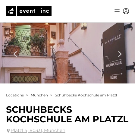
Locations
>
München
>
Schuhbecks Kochschule am Platzl
SCHUHBECKS
KOCHSCHULE AM PLATZL
Platzl 4, 80331, München