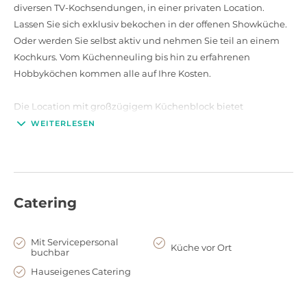
diversen TV-Kochsendungen, in einer privaten Location.
Lassen Sie sich exklusiv bekochen in der offenen Showküche.
Oder werden Sie selbst aktiv und nehmen Sie teil an einem
Kochkurs. Vom Küchenneuling bis hin zu erfahrenen
Hobbyköchen kommen alle auf Ihre Kosten.
Die Location mit großzügigem Küchenblock bietet
ausreichen Platz für 6 bis 12 Personen. Mit Stella Cocina
WEITERLESEN
erleben Sie einen unvergesslichen Abend mit französisch,
mediterraner Leidenschaft.
Catering
Mit Servicepersonal
Küche vor Ort
buchbar
Hauseigenes Catering