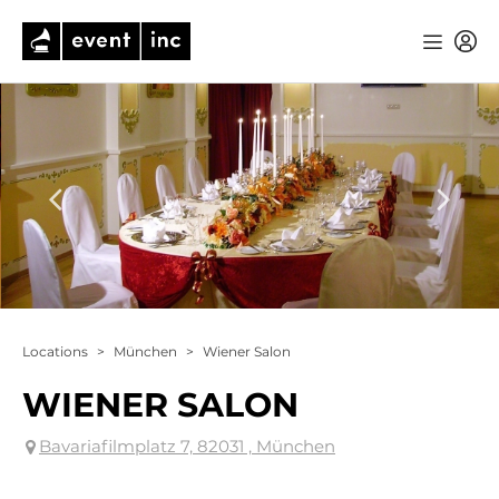
Locations
>
München
>
Wiener Salon
WIENER SALON
Bavariafilmplatz 7, 82031 , München